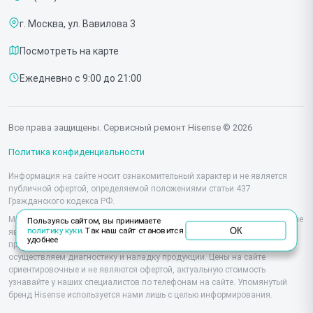
Срочный ремонт
Холодильников
г. Москва, ул. Вавилова 3
Доставка и способы оплаты
Микроволновых печей
Посмотреть на карте
Диагностика
Морозильных шкафов
Ежедневно с 9:00 до 21:00
Контакты
Саундбаров
Стиральных машин
Все права защищены. Сервисный ремонт Hisense © 2026
Проекторов
Политика конфиденциальности
Информация на сайте носит ознакомительный характер и не является
публичной офертой, определяемой положениями статьи 437
Гражданского кодекса РФ.
Мы специализируемся на обслуживании и ремонте техники Hisense, но не
Пользуясь сайтом, вы принимаете
ОК
политику куки
. Так наш сайт становится
являемся их официальным представителем. Предоставляем
удобнее
профессиональные услуги после истечения гарантии, а также
осуществляем диагностику и наладку продукции. Цены на сайте
ориентировочные и не являются офертой, актуальную стоимость
узнавайте у наших специалистов по телефонам на сайте. Упомянутый
бренд Hisense используется нами лишь с целью информирования.