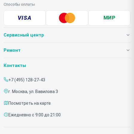
Способы оплаты
VISA
МИР
Сервисный центр
О нашем сервисе
Ремонт
Гарантия
Телевизоров
Контакты
Прайс-лист
Мониторов
+7 (495) 128-27-43
Срочный ремонт
Холодильников
г. Москва, ул. Вавилова 3
Доставка и способы оплаты
Микроволновых печей
Посмотреть на карте
Диагностика
Морозильных шкафов
Ежедневно с 9:00 до 21:00
Контакты
Саундбаров
Стиральных машин