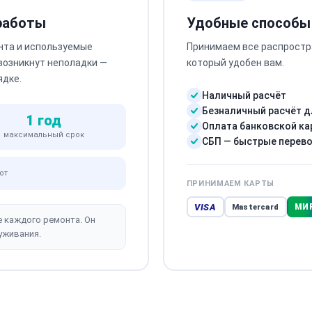
 работы
Удобные способы
нта и используемые
Принимаем все распростр
 возникнут неполадки —
который удобен вам.
ядке.
Наличный расчёт
Безналичный расчёт д
1 год
Оплата банковской ка
максимальный срок
СБП — быстрые перев
от
ПРИНИМАЕМ КАРТЫ
VISA
МИ
Mastercard
е каждого ремонта. Он
уживания.