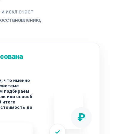
 и исключает
восстановлению,
асована
, что именно
 системе
ем подбираем
ль или способ
В итоге
 стоимость до
₽
ремонта