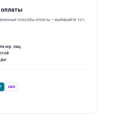
 оплаты
анённые способы оплаты — выбирайте тот,
ля юр. лиц
ртой
оды
Р
СБП