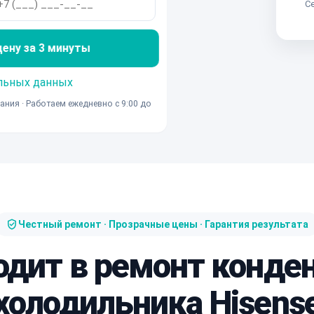
Се
ну за 3 минуты
льных данных
ания · Работаем ежедневно с 9:00 до
Честный ремонт · Прозрачные цены · Гарантия результата
одит в ремонт конде
холодильника Hisens