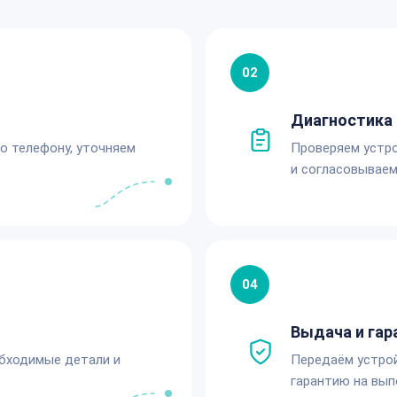
02
Диагностика 
по телефону, уточняем
Проверяем устро
и согласовываем
04
Выдача и гар
обходимые детали и
Передаём устро
гарантию на вып