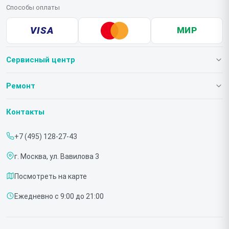
Способы оплаты
VISA
МИР
Сервисный центр
О нашем сервисе
Ремонт
Гарантия
Телевизоров
Контакты
Прайс-лист
Мониторов
+7 (495) 128-27-43
Срочный ремонт
Холодильников
г. Москва, ул. Вавилова 3
Доставка и способы оплаты
Микроволновых печей
Посмотреть на карте
Диагностика
Морозильных шкафов
Ежедневно с 9:00 до 21:00
Контакты
Саундбаров
Стиральных машин