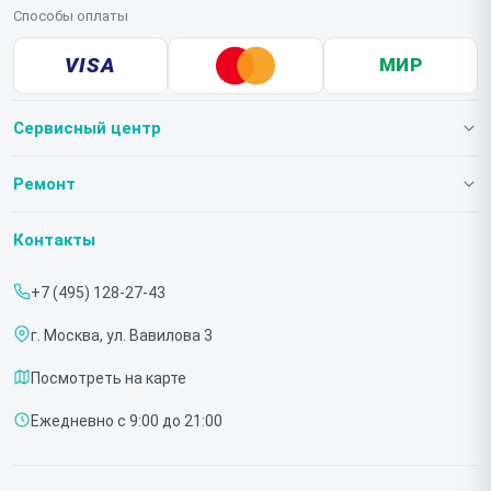
Способы оплаты
VISA
МИР
Сервисный центр
О нашем сервисе
Ремонт
Гарантия
Телевизоров
Контакты
Прайс-лист
Мониторов
+7 (495) 128-27-43
Срочный ремонт
Холодильников
г. Москва, ул. Вавилова 3
Доставка и способы оплаты
Микроволновых печей
Посмотреть на карте
Диагностика
Морозильных шкафов
Ежедневно с 9:00 до 21:00
Контакты
Саундбаров
Стиральных машин