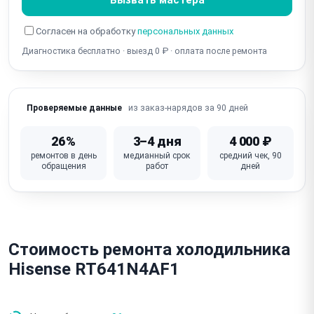
(тепло уходит)
Согласен на обработку
персональных данных
Не держит температуру / перемерзает (термостат,
Диагностика бесплатно · выезд 0 ₽ · оплата после ремонта
датчик)
Не работает дисплей / кнопки / панель (умные/No-
Frost)
из заказ-нарядов за 90 дней
Проверяемые данные
Не работает освещение (лампа / LED-подсветка)
26%
3–4 дня
4 000 ₽
Холодильник не выключается / работает постоянно
ремонтов в день
медианный срок
средний чек, 90
обращения
работ
дней
(термостат)
Запах / неприятный запах в холодильнике (засор,
продукты)
Неисправна плата управления (модуль управления)
Стоимость ремонта холодильника
Hisense RT641N4AF1