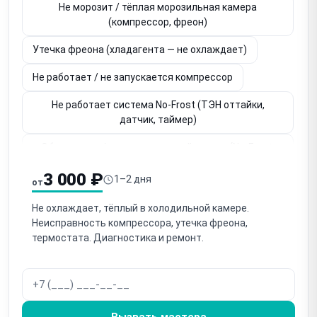
Не морозит / тёплая морозильная камера
(компрессор, фреон)
Утечка фреона (хладагента — не охлаждает)
Не работает / не запускается компрессор
Не работает система No-Frost (ТЭН оттайки,
датчик, таймер)
Обмерзание / наледь на задней стенке (No-Frost,
дренаж)
3 000 ₽
1–2 дня
от
Течёт вода / лужа под ящиком (засор дренажа —
очень частая)
Не охлаждает, тёплый в холодильной камере.
Неисправность компрессора, утечка фреона,
Не работает вентилятор обдува (No-Frost — нет
термостата. Диагностика и ремонт.
циркуляции)
Шумит / стучит / гудит холодильник (компрессор,
вентилятор)
Вызвать мастера
Износ / деформация / порвался уплотнитель двери