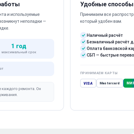
 работы
Удобные способы
нта и используемые
Принимаем все распростр
 возникнут неполадки —
который удобен вам.
ядке.
Наличный расчёт
Безналичный расчёт д
1 год
Оплата банковской ка
максимальный срок
СБП — быстрые перев
от
ПРИНИМАЕМ КАРТЫ
VISA
МИ
Mastercard
е каждого ремонта. Он
уживания.