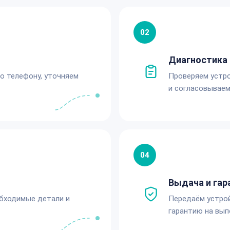
02
Диагностика 
по телефону, уточняем
Проверяем устро
и согласовываем
04
Выдача и гар
обходимые детали и
Передаём устро
гарантию на вып