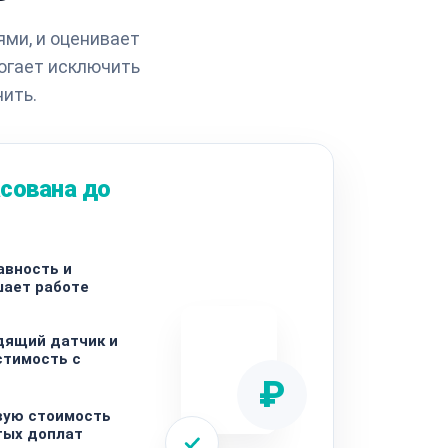
ями, и оценивает
огает исключить
ить.
сована до
авность и
шает работе
дящий датчик и
стимость с
₽
вую стоимость
тых доплат