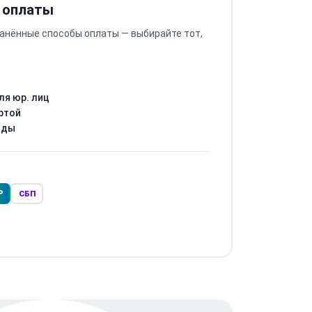
 оплаты
анённые способы оплаты — выбирайте тот,
ля юр. лиц
ртой
оды
Р
СБП