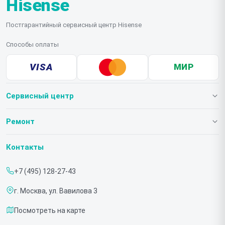
Hisense
Постгарантийный сервисный центр Hisense
Способы оплаты
VISA
МИР
Сервисный центр
О нашем сервисе
Ремонт
Гарантия
Телевизоров
Контакты
Прайс-лист
Мониторов
+7 (495) 128-27-43
Срочный ремонт
Холодильников
г. Москва, ул. Вавилова 3
Доставка и способы оплаты
Микроволновых печей
Посмотреть на карте
Диагностика
Морозильных шкафов