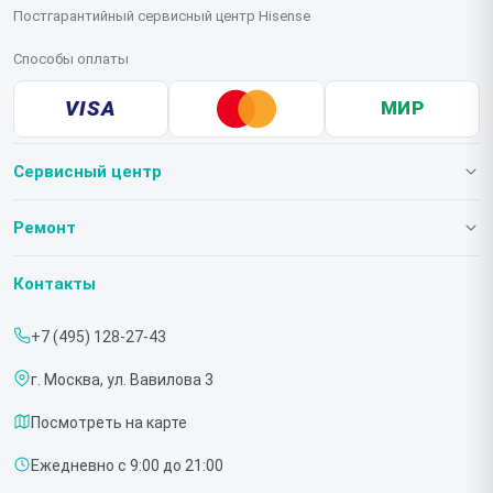
Постгарантийный сервисный центр Hisense
Способы оплаты
VISA
МИР
Сервисный центр
О нашем сервисе
Ремонт
Гарантия
Телевизоров
Контакты
Прайс-лист
Мониторов
+7 (495) 128-27-43
Срочный ремонт
Холодильников
г. Москва, ул. Вавилова 3
Доставка и способы оплаты
Микроволновых печей
Посмотреть на карте
Диагностика
Морозильных шкафов
Ежедневно с 9:00 до 21:00
Контакты
Саундбаров