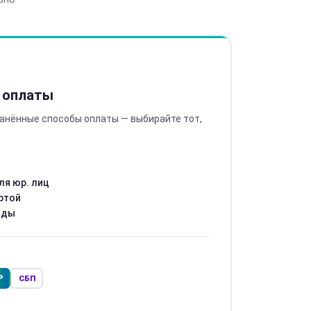
 оплаты
анённые способы оплаты — выбирайте тот,
ля юр. лиц
ртой
оды
Р
СБП