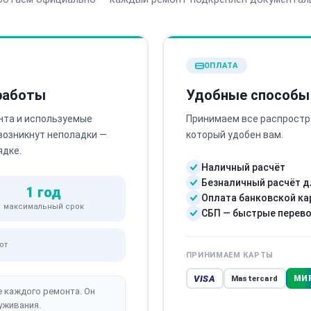
ОПЛАТА
 работы
Удобные способы
нта и используемые
Принимаем все распростр
 возникнут неполадки —
который удобен вам.
ядке.
Наличный расчёт
Безналичный расчёт д
1 год
Оплата банковской ка
максимальный срок
СБП — быстрые перев
от
ПРИНИМАЕМ КАРТЫ
VISA
МИ
Mastercard
е каждого ремонта. Он
уживания.