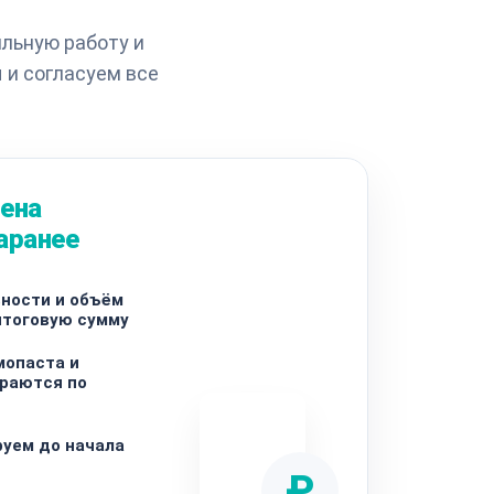
льную работу и
 и согласуем все
цена
аранее
ности и объём
итоговую сумму
мопаста и
ираются по
уем до начала
₽