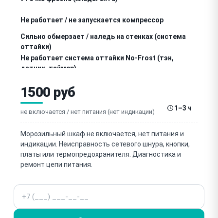
Не работает / не запускается компрессор
Сильно обмерзает / наледь на стенках (система
оттайки)
Не работает система оттайки No-Frost (тэн,
датчик, таймер)
Не работает / шумит вентилятор No-Frost
1500 руб
(циркуляция воздуха)
Неисправен термостат / датчик температуры
1–3 ч
не включается / нет питания (нет индикации)
Не работает дисплей / панель / кнопки
Морозильный шкаф не включается, нет питания и
индикации. Неисправность сетевого шнура, кнопки,
Износ / повреждение уплотнителя двери
платы или термопредохранителя. Диагностика и
ремонт цепи питания.
Течёт вода / засор дренажа / лужа под шкафом
Шумит / стучит / вибрирует (компрессор,
Телефон
вентилятор, подшипник)
Перегрев компрессора / компрессор горячий на
ощупь