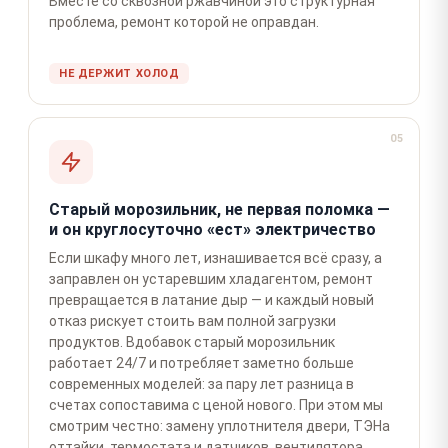
Вместе со сквозной ржавчиной это структурная
проблема, ремонт которой не оправдан.
НЕ ДЕРЖИТ ХОЛОД
05
Старый морозильник, не первая поломка —
и он круглосуточно «ест» электричество
Если шкафу много лет, изнашивается всё сразу, а
заправлен он устаревшим хладагентом, ремонт
превращается в латание дыр — и каждый новый
отказ рискует стоить вам полной загрузки
продуктов. Вдобавок старый морозильник
работает 24/7 и потребляет заметно больше
современных моделей: за пару лет разница в
счетах сопоставима с ценой нового. При этом мы
смотрим честно: замену уплотнителя двери, ТЭНа
оттайки, термостата и датчиков, вентилятора,