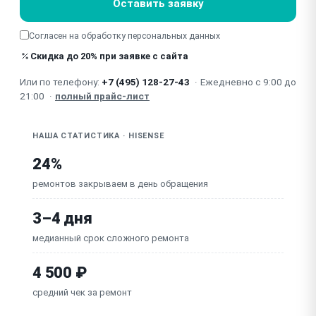
Оставить заявку
Не работает освещение (лампа/светодиод)
Согласен на обработку
персональных данных
Запах / неприятный запах внутри
Скидка до 20% при заявке с сайта
Или по телефону:
+7 (495) 128-27-43
·
Ежедневно с 9:00 до
Не работает / неисправна плата управления
21:00
·
полный прайс-лист
НАША СТАТИСТИКА · HISENSE
24%
ремонтов закрываем в день обращения
3–4 дня
медианный срок сложного ремонта
4 500 ₽
средний чек за ремонт