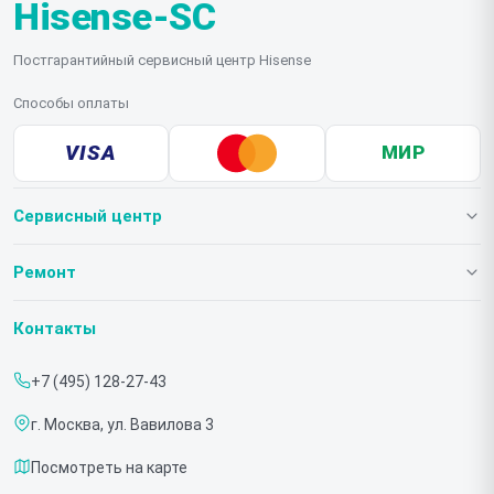
Hisense-SC
Постгарантийный сервисный центр Hisense
Способы оплаты
VISA
МИР
Сервисный центр
О нашем сервисе
Ремонт
Гарантия
Телевизоров
Контакты
Прайс-лист
Мониторов
+7 (495) 128-27-43
Срочный ремонт
Холодильников
г. Москва, ул. Вавилова 3
Доставка и способы оплаты
Микроволновых печей
Посмотреть на карте
Диагностика
Морозильных шкафов