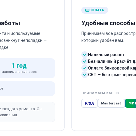
ОПЛАТА
 работы
Удобные способы
нта и используемые
Принимаем все распростр
 возникнут неполадки —
который удобен вам.
ядке.
Наличный расчёт
Безналичный расчёт д
1 год
Оплата банковской ка
максимальный срок
СБП — быстрые перев
от
ПРИНИМАЕМ КАРТЫ
VISA
МИ
Mastercard
е каждого ремонта. Он
уживания.