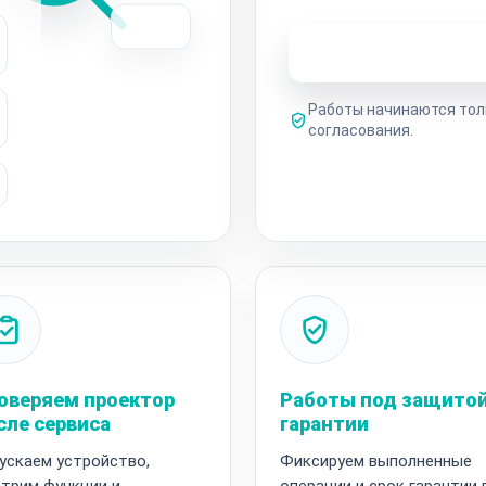
Узнать стоимость 
Работы начинаются тол
согласования.
оверяем проектор
Работы под защито
сле сервиса
гарантии
ускаем устройство,
Фиксируем выполненные
трим функции и
операции и срок гарантии 