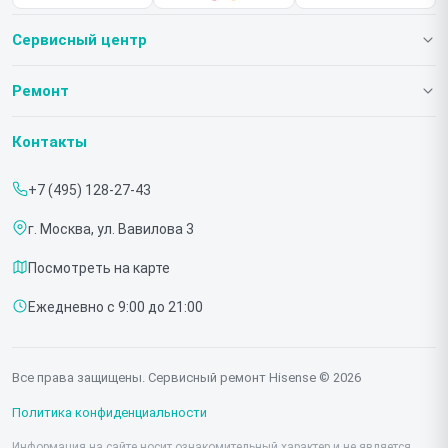
Сервисный центр
О нашем сервисе
Ремонт
Гарантия
Телевизоров
Контакты
Прайс-лист
Мониторов
+7 (495) 128-27-43
Срочный ремонт
Холодильников
г. Москва, ул. Вавилова 3
Доставка и способы оплаты
Микроволновых печей
Посмотреть на карте
Диагностика
Морозильных шкафов
Ежедневно с 9:00 до 21:00
Контакты
Саундбаров
Стиральных машин
Все права защищены. Сервисный ремонт Hisense © 2026
Проекторов
Политика конфиденциальности
Информация на сайте носит ознакомительный характер и не является