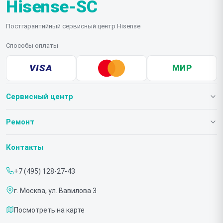
Hisense-SC
Постгарантийный сервисный центр Hisense
Способы оплаты
VISA
МИР
Сервисный центр
О нашем сервисе
Ремонт
Гарантия
Телевизоров
Контакты
Прайс-лист
Мониторов
+7 (495) 128-27-43
Срочный ремонт
Холодильников
г. Москва, ул. Вавилова 3
Доставка и способы оплаты
Микроволновых печей
Посмотреть на карте
Диагностика
Морозильных шкафов