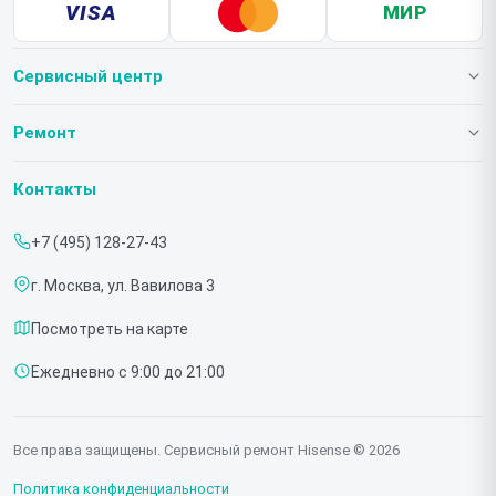
VISA
МИР
Сервисный центр
О нашем сервисе
Ремонт
Гарантия
Телевизоров
Контакты
Прайс-лист
Мониторов
+7 (495) 128-27-43
Срочный ремонт
Холодильников
г. Москва, ул. Вавилова 3
Доставка и способы оплаты
Микроволновых печей
Посмотреть на карте
Диагностика
Морозильных шкафов
Ежедневно с 9:00 до 21:00
Контакты
Саундбаров
Стиральных машин
Все права защищены. Сервисный ремонт Hisense © 2026
Проекторов
Политика конфиденциальности