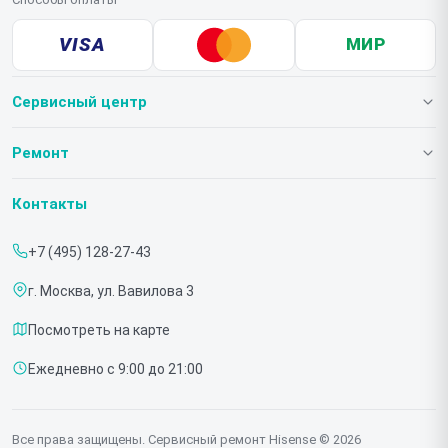
VISA
МИР
Сервисный центр
О нашем сервисе
Ремонт
Гарантия
Телевизоров
Контакты
Прайс-лист
Мониторов
+7 (495) 128-27-43
Срочный ремонт
Холодильников
г. Москва, ул. Вавилова 3
Доставка и способы оплаты
Микроволновых печей
Посмотреть на карте
Диагностика
Морозильных шкафов
Ежедневно с 9:00 до 21:00
Контакты
Саундбаров
Стиральных машин
Все права защищены. Сервисный ремонт Hisense © 2026