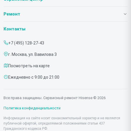
О нашем сервисе
Ремонт
Гарантия
Телевизоров
Контакты
Прайс-лист
Мониторов
+7 (495) 128-27-43
Срочный ремонт
Холодильников
г. Москва, ул. Вавилова 3
Доставка и способы оплаты
Микроволновых печей
Посмотреть на карте
Диагностика
Морозильных шкафов
Ежедневно с 9:00 до 21:00
Контакты
Саундбаров
Стиральных машин
Все права защищены. Сервисный ремонт Hisense © 2026
Проекторов
Политика конфиденциальности
Информация на сайте носит ознакомительный характер и не является
публичной офертой, определяемой положениями статьи 437
Гражданского кодекса РФ.