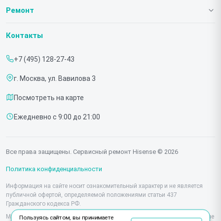
О нашем сервисе
Ремонт
Гарантия
Телевизоров
Контакты
Прайс-лист
Мониторов
+7 (495) 128-27-43
Срочный ремонт
Холодильников
г. Москва, ул. Вавилова 3
Доставка и способы оплаты
Микроволновых печей
Посмотреть на карте
Диагностика
Морозильных шкафов
Ежедневно с 9:00 до 21:00
Контакты
Саундбаров
Стиральных машин
Все права защищены. Сервисный ремонт Hisense © 2026
Проекторов
Политика конфиденциальности
Информация на сайте носит ознакомительный характер и не является
публичной офертой, определяемой положениями статьи 437
Гражданского кодекса РФ.
Мы специализируемся на обслуживании и ремонте техники Hisense, но не
Пользуясь сайтом, вы принимаете