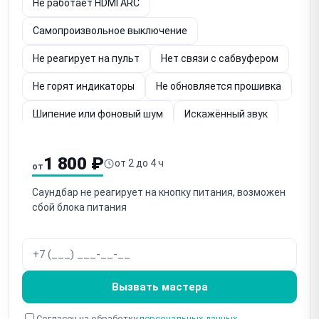
Не работает HDMI ARC
Самопроизвольное выключение
Не реагирует на пульт
Нет связи с сабвуфером
Не горят индикаторы
Не обновляется прошивка
Шипение или фоновый шум
Искажённый звук
Не включается после грозы
1 800 ₽
от 2 до 4 ч
от
Не работает USB-вход
Треск при подключении
Саундбар не реагирует на кнопку питания, возможен
сбой блока питания
Вызвать мастера
Согласен на обработку
персональных данных