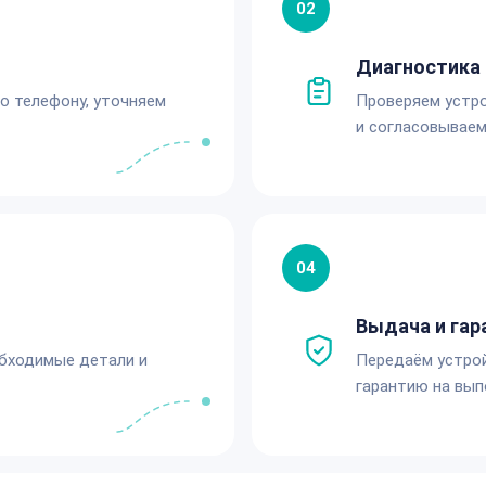
02
Диагностика 
по телефону, уточняем
Проверяем устро
и согласовываем
04
Выдача и гар
обходимые детали и
Передаём устро
гарантию на вып