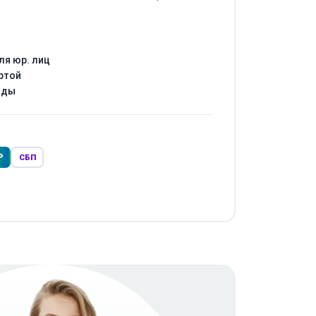
ля юр. лиц
ртой
оды
Р
СБП