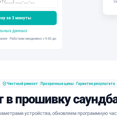
Се
ену за 3 минуты
льных данных
ания · Работаем ежедневно с 9:00 до
Честный ремонт · Прозрачные цены · Гарантия результата
т в прошивку саундба
раметрами устройства, обновляем программную час