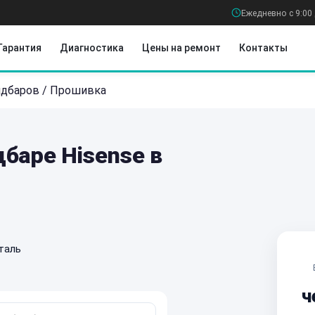
Ежедневно с 9:00 
Гарантия
Диагностика
Цены на ремонт
Контакты
ндбаров
/
Прошивка
баре Hisense в
таль
ч