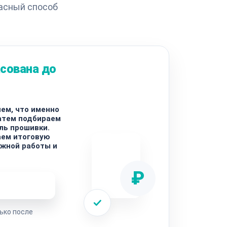
асный способ
сована до
ем, что именно
затем подбираем
ль прошивки.
аем итоговую
ужной работы и
₽
ремонта
ько после