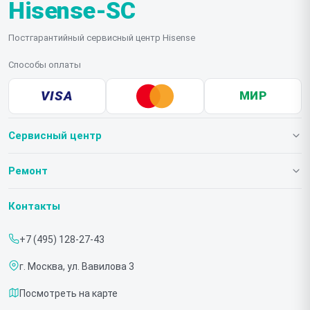
Hisense-SC
Постгарантийный сервисный центр Hisense
Способы оплаты
VISA
МИР
Сервисный центр
О нашем сервисе
Ремонт
Гарантия
Телевизоров
Контакты
Прайс-лист
Мониторов
+7 (495) 128-27-43
Срочный ремонт
Холодильников
г. Москва, ул. Вавилова 3
Доставка и способы оплаты
Микроволновых печей
Посмотреть на карте
Диагностика
Морозильных шкафов