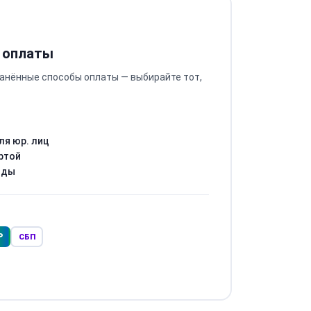
 оплаты
анённые способы оплаты — выбирайте тот,
ля юр. лиц
ртой
оды
Р
СБП