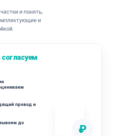
астки и понять,
омплектующие и
йкой.
 согласуем
ик
оцениваем
дящий провод и
азываем до
₽