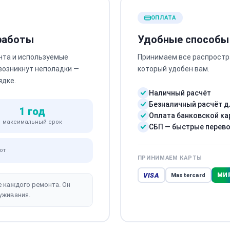
ОПЛАТА
 работы
Удобные способы
нта и используемые
Принимаем все распростр
 возникнут неполадки —
который удобен вам.
ядке.
Наличный расчёт
Безналичный расчёт д
1 год
Оплата банковской ка
максимальный срок
СБП — быстрые перев
от
ПРИНИМАЕМ КАРТЫ
VISA
МИ
Mastercard
е каждого ремонта. Он
уживания.