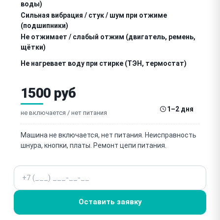
воды)
Сильная вибрация / стук / шум при отжиме
(подшипники)
Не отжимает / слабый отжим (двигатель, ремень,
щётки)
Не нагревает воду при стирке (ТЭН, термостат)
Не блокируется / не открывается дверца (замок
1500 руб
люка)
Течёт вода / протекает (манжета люка, шланги,
1–2 дня
насос)
не включается / нет питания
Не стирает / не запускается программа стирки
Машина не включается, нет питания. Неисправность
шнура, кнопки, платы. Ремонт цепи питания.
Ошибки / коды ошибок на дисплее
Не работает программатор / кнопки выбора
Телефон
программ
Запах / неприятный запах из барабана (плесень,
засор)
Оставить заявку
Не работает отсек для порошка / кондиционера
(дозатор)