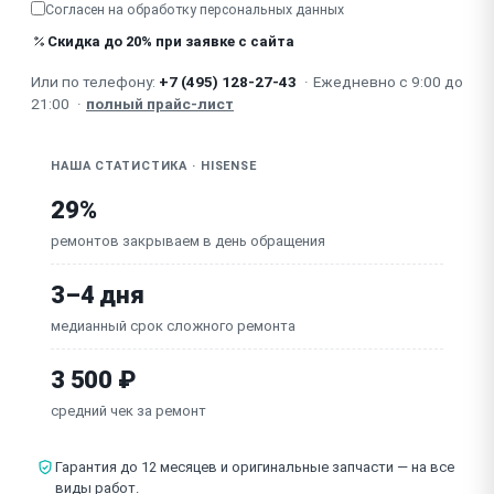
Согласен на обработку
персональных данных
Не сливается вода полностью / медленно сливает
Скидка до 20% при заявке с сайта
Не вращается / медленно вращается барабан
Или по телефону:
+7 (495) 128-27-43
·
Ежедневно с 9:00 до
(двигатель, ремень)
21:00
·
полный прайс-лист
Неисправна плата управления (модуль управления)
НАША СТАТИСТИКА · HISENSE
29%
ремонтов закрываем в день обращения
3–4 дня
медианный срок сложного ремонта
3 500 ₽
средний чек за ремонт
Гарантия до 12 месяцев и оригинальные запчасти — на все
виды работ.