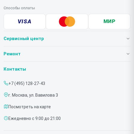
Способы оплаты
VISA
МИР
Сервисный центр
О нашем сервисе
Ремонт
Гарантия
Телевизоров
Контакты
Прайс-лист
Мониторов
+7 (495) 128-27-43
Срочный ремонт
Холодильников
г. Москва, ул. Вавилова 3
Доставка и способы оплаты
Микроволновых печей
Посмотреть на карте
Диагностика
Морозильных шкафов
Ежедневно с 9:00 до 21:00
Контакты
Саундбаров