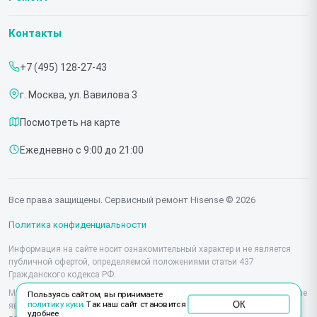
Гарантия
Телевизоров
Контакты
Прайс-лист
Мониторов
+7 (495) 128-27-43
Срочный ремонт
Холодильников
г. Москва, ул. Вавилова 3
Доставка и способы оплаты
Микроволновых печей
Посмотреть на карте
Диагностика
Морозильных шкафов
Ежедневно с 9:00 до 21:00
Контакты
Саундбаров
Стиральных машин
Все права защищены. Сервисный ремонт Hisense © 2026
Проекторов
Политика конфиденциальности
Информация на сайте носит ознакомительный характер и не является
публичной офертой, определяемой положениями статьи 437
Гражданского кодекса РФ.
Мы специализируемся на обслуживании и ремонте техники Hisense, но не
Пользуясь сайтом, вы принимаете
ОК
политику куки
. Так наш сайт становится
являемся их официальным представителем. Предоставляем
удобнее