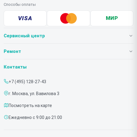
Способы оплаты
VISA
МИР
Сервисный центр
О нашем сервисе
Ремонт
Гарантия
Телевизоров
Контакты
Прайс-лист
Мониторов
+7 (495) 128-27-43
Срочный ремонт
Холодильников
г. Москва, ул. Вавилова 3
Доставка и способы оплаты
Микроволновых печей
Посмотреть на карте
Диагностика
Морозильных шкафов
Ежедневно с 9:00 до 21:00
Контакты
Саундбаров
Стиральных машин