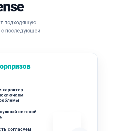
ense
ает подходящую
и с последующей
сюрпризов
м характер
 исключаем
роблемы
 нужный сетевой
ь
сть согласуем