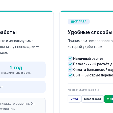
ОПЛАТА
 работы
Удобные способы
нта и используемые
Принимаем все распростр
 возникнут неполадки —
который удобен вам.
ядке.
Наличный расчёт
Безналичный расчёт д
1 год
Оплата банковской ка
максимальный срок
СБП — быстрые перев
от
ПРИНИМАЕМ КАРТЫ
VISA
МИ
Mastercard
е каждого ремонта. Он
уживания.