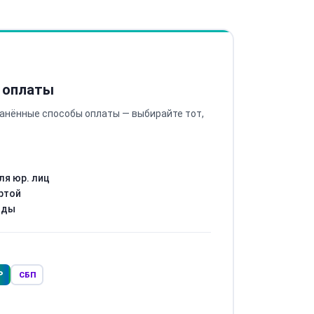
 оплаты
анённые способы оплаты — выбирайте тот,
ля юр. лиц
ртой
оды
Р
СБП