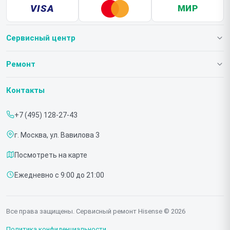
VISA
МИР
Сервисный центр
О нашем сервисе
Ремонт
Гарантия
Телевизоров
Контакты
Прайс-лист
Мониторов
+7 (495) 128-27-43
Срочный ремонт
Холодильников
г. Москва, ул. Вавилова 3
Доставка и способы оплаты
Микроволновых печей
Посмотреть на карте
Диагностика
Морозильных шкафов
Ежедневно с 9:00 до 21:00
Контакты
Саундбаров
Стиральных машин
Все права защищены. Сервисный ремонт Hisense © 2026
Проекторов
Политика конфиденциальности