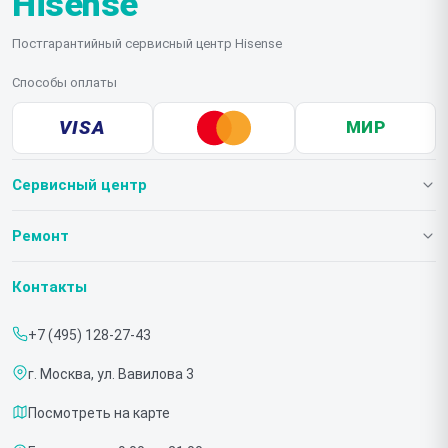
Hisense
Постгарантийный сервисный центр Hisense
Способы оплаты
VISA
МИР
Сервисный центр
О нашем сервисе
Ремонт
Гарантия
Телевизоров
Контакты
Прайс-лист
Мониторов
+7 (495) 128-27-43
Срочный ремонт
Холодильников
г. Москва, ул. Вавилова 3
Доставка и способы оплаты
Микроволновых печей
Посмотреть на карте
Диагностика
Морозильных шкафов