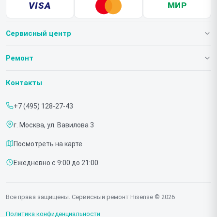
VISA
МИР
Сервисный центр
О нашем сервисе
Ремонт
Гарантия
Телевизоров
Контакты
Прайс-лист
Мониторов
+7 (495) 128-27-43
Срочный ремонт
Холодильников
г. Москва, ул. Вавилова 3
Доставка и способы оплаты
Микроволновых печей
Посмотреть на карте
Диагностика
Морозильных шкафов
Ежедневно с 9:00 до 21:00
Контакты
Саундбаров
Стиральных машин
Все права защищены. Сервисный ремонт Hisense © 2026
Проекторов
Политика конфиденциальности